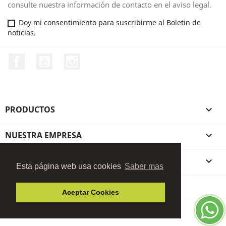
consulte nuestra información de contacto en el aviso legal.
Doy mi consentimiento para suscribirme al Boletin de
noticias.
Facebook
YouTube
Instagram
PRODUCTOS

NUESTRA EMPRESA

SU CUENTA

Esta página web usa cookies
Saber mas
INFORMACIÓN DE LA TIENDA
Aceptar Cookies
© 2026 - Software Ecommerce desarrollado por
PrestaShop™